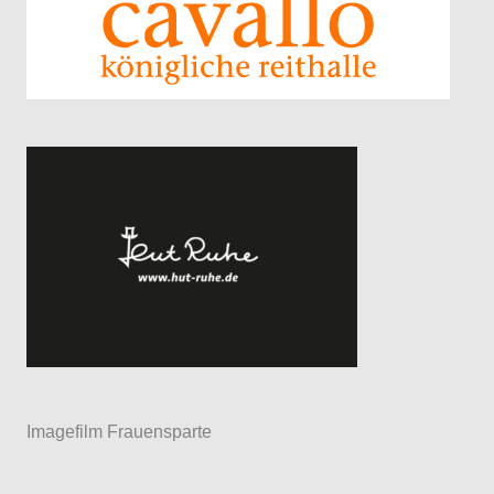
Imagefilm Frauensparte