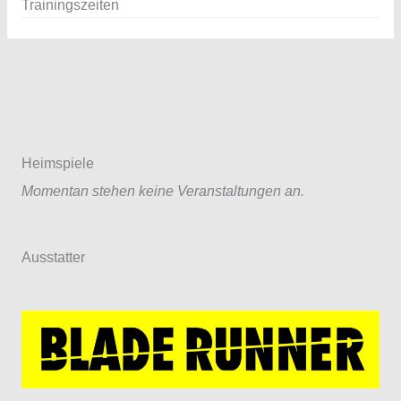
Trainingszeiten
Heimspiele
Momentan stehen keine Veranstaltungen an.
Ausstatter