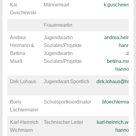
Kai
Männerwart
k.guschewski
Guschewski
Frauenwartin
Andrea
Jugendwartin
andrea.heima
Heimann &
Soziales/Projekte
hannov
Bettina
Jugendwartin
.de
Maaß
Soziales/Projekte
bettina.maa
hannover
Dirk Lohaus
Jugendwart Sportlich
dirk.lohaus@hsc-
Boris
Schulsportkoordinator
bloechterman
Löchtermann
Karl-Heinrich
Technischer Leiter
karl-heinrich.wi
Wichmann
hannover