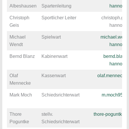
Albeshausen
Spartenleitung
hannover
Christoph
Sportlicher Leiter
christoph.ge
Geis
hannover
Michael
Spielwart
michael.wend
Wendt
hannover
Bernd Blanz
Kabinenwart
bernd.blan
hannover
Olaf
Kassenwart
olaf.menneck
Mennecke
Mark Moch
Schiedsrichterwart
m.moch95@
Thore
stellv.
thore-poguntke@t
Poguntke
Schiedsrichterwart