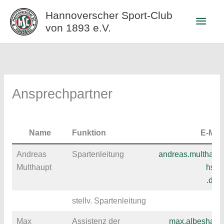
Zum
Hannoverscher Sport-Club
Haup
Inhalt
von 1893 e.V.
springen
Ansprechpartner
Name
Funktion
E-Mail
Andreas
Spartenleitung
andreas.multhaup
Multhaupt
hsc
.de
stellv. Spartenleitung
Max
Assistenz der
max.albeshau