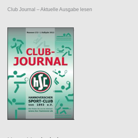
a
Club Journal – Aktuelle Ausgabe lesen
y
e
r