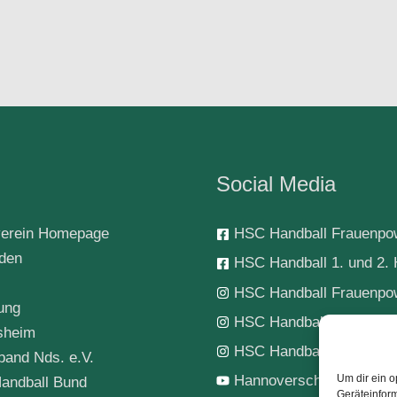
Social Media
erein Homepage
HSC Handball Frauenpo
rden
HSC Handball 1. und 2. 
HSC Handball Frauenpo
ung
HSC Handball 1. Herren
sheim
HSC Handball-Jugend
band Nds. e.V.
Hannoverscher SC Hand
Um dir ein o
andball Bund
Geräteinfor