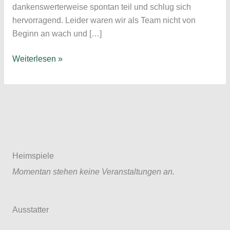
dankenswerterweise spontan teil und schlug sich
hervorragend. Leider waren wir als Team nicht von
Beginn an wach und […]
Five-
Weiterlesen »
A-
Side
„Auswärts“-
Spieltag
im
KWR
unter
Heimspiele
dem
Momentan stehen keine Veranstaltungen an.
Motto
„knapp
vorbei
Ausstatter
ist