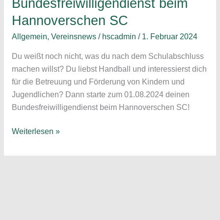
Bundesfreiwilligendienst beim
Hannoverschen SC
Allgemein
,
Vereinsnews
/
hscadmin
/
1. Februar 2024
Du weißt noch nicht, was du nach dem Schulabschluss
machen willst? Du liebst Handball und interessierst dich
für die Betreuung und Förderung von Kindern und
Jugendlichen? Dann starte zum 01.08.2024 deinen
Bundesfreiwilligendienst beim Hannoverschen SC!
Bundesfreiwilligendienst
Weiterlesen »
beim
Hannoverschen
SC