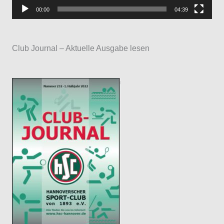
P
00:00
04:39
l
a
Club Journal – Aktuelle Ausgabe lesen
y
e
r