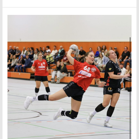
Spielbericht
TV
Oyten
–
1.
Damen
35:41
(13:17)