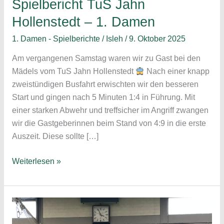
Spielbericht TuS Jahn
Hollenstedt – 1. Damen
1. Damen - Spielberichte
/
Isleh
/
9. Oktober 2025
Am vergangenen Samstag waren wir zu Gast bei den
Mädels vom TuS Jahn Hollenstedt
Nach einer knapp
zweistündigen Busfahrt erwischten wir den besseren
Start und gingen nach 5 Minuten 1:4 in Führung. Mit
einer starken Abwehr und treffsicher im Angriff zwangen
wir die Gastgeberinnen beim Stand von 4:9 in die erste
Auszeit. Diese sollte […]
Erfolgreiche
Weiterlesen »
Auswärtsfahrt;
Spielbericht
TuS
Jahn