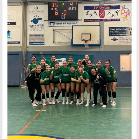
Hollenstedt
–
1.
Damen