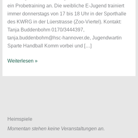
ein Probetraining an. Die weibliche E-Jugend trainiert
immer donnerstags von 17 bis 18 Uhr in der Sporthalle
des KWRG in der Lüerstrasse (Zoo-Viertel). Kontakt:
Tanja Buddenbohm 0170/3444397,
tanja.buddenbohm@hsc-hannover.de, Jugendwartin
Sparte Handball Komm vorbei und […]
Spielerinnen
Weiterlesen »
Jahrgang
2015/2016
für
die
kommende
Saison
weibliche
Heimspiele
E-
Momentan stehen keine Veranstaltungen an.
Jugend