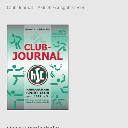
a
Club Journal – Aktuelle Ausgabe lesen
y
e
r