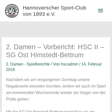
Zum
Hannoverscher Sport-Club
Haup
Inhalt
von 1893 e.V.
springen
2. Damen – Vorbericht: HSC II –
SG Ost Himstedt-Bettrum
2. Damen - Spielberichte
/ Von
hscadmin
/
14. Februar
2018
Nachdem wir am vergangenen Sonntag unsere
Negativserie beenden konnten, wollen wir auch im Spiel
am kommenden Wochenende wieder als Sieger von der
Platte gehen.
Mit der SG Ost Himstedt-Bettrum begrüßen wir am