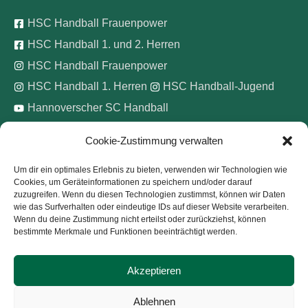
HSC Handball Frauenpower
HSC Handball 1. und 2. Herren
HSC Handball Frauenpower
HSC Handball 1. Herren
HSC Handball-Jugend
Hannoverscher SC Handball
Cookie-Zustimmung verwalten
Wir unterstützen
Um dir ein optimales Erlebnis zu bieten, verwenden wir Technologien wie
Cookies, um Geräteinformationen zu speichern und/oder darauf
Pinke Zitronen e.V.
zuzugreifen. Wenn du diesen Technologien zustimmst, können wir Daten
wie das Surfverhalten oder eindeutige IDs auf dieser Website verarbeiten.
Wenn du deine Zustimmung nicht erteilst oder zurückziehst, können
bestimmte Merkmale und Funktionen beeinträchtigt werden.
Akzeptieren
Copyright © 2026
Hannoverscher Sport-Club von 1893
Ablehnen
e.V.