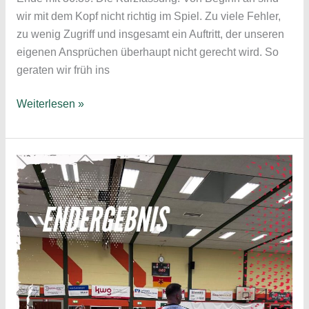
wir mit dem Kopf nicht richtig im Spiel. Zu viele Fehler,
zu wenig Zugriff und insgesamt ein Auftritt, der unseren
eigenen Ansprüchen überhaupt nicht gerecht wird. So
geraten wir früh ins
Tiefpunkt
Weiterlesen »
für
den
HSC
;
Spielbericht
1.
Herren
–
Garbsener
SC