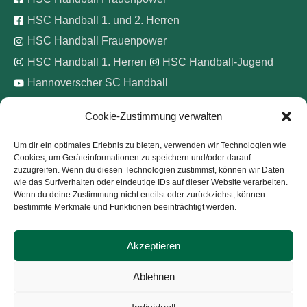
HSC Handball 1. und 2. Herren
HSC Handball Frauenpower
HSC Handball 1. Herren
HSC Handball-Jugend
Hannoverscher SC Handball
Cookie-Zustimmung verwalten
Wir unterstützen
Um dir ein optimales Erlebnis zu bieten, verwenden wir Technologien wie
Cookies, um Geräteinformationen zu speichern und/oder darauf
Pinke Zitronen e.V.
zuzugreifen. Wenn du diesen Technologien zustimmst, können wir Daten
wie das Surfverhalten oder eindeutige IDs auf dieser Website verarbeiten.
Wenn du deine Zustimmung nicht erteilst oder zurückziehst, können
bestimmte Merkmale und Funktionen beeinträchtigt werden.
Akzeptieren
Copyright © 2026
Hannoverscher Sport-Club von 1893
Ablehnen
e.V.