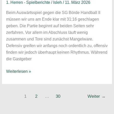
1. Herren - Spielberichte
/
Isleh
/
11. März 2026
Beim Auswärtsspiel gegen die SG Börde Handball II
müssen wir uns am Ende klar mit 31:16 geschlagen
geben. Die Partie beginnt auf beiden Seiten sehr
zerfahren. Vor allem im Abschluss läuft wenig
zusammen und Tore sind zunächst Mangelware.
Defensiv greifen wir anfangs noch ordentlich zu, offensiv
finden wir jedoch überhaupt keinen Rhythmus. Während
die Gastgeber
Deutliche
Weiterlesen »
Niederlage
beim
Spitzenreiter;
1
2
…
30
Weiter
→
Spielbericht
SG
Börde