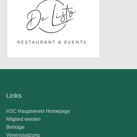
Links
HSC Hauptverein Homepage
Mitglied werden
Beiträge
Vereinssatzung