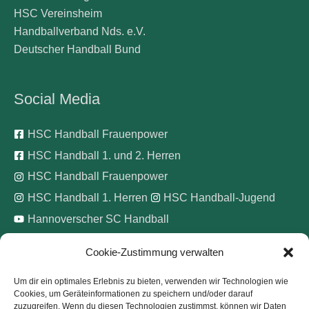
HSC Vereinsheim
Handballverband Nds. e.V.
Deutscher Handball Bund
Social Media
HSC Handball Frauenpower
HSC Handball 1. und 2. Herren
HSC Handball Frauenpower
HSC Handball 1. Herren
HSC Handball-Jugend
Hannoverscher SC Handball
Cookie-Zustimmung verwalten
Wir unterstützen
Um dir ein optimales Erlebnis zu bieten, verwenden wir Technologien wie
Cookies, um Geräteinformationen zu speichern und/oder darauf
Pinke Zitronen e.V.
zuzugreifen. Wenn du diesen Technologien zustimmst, können wir Daten