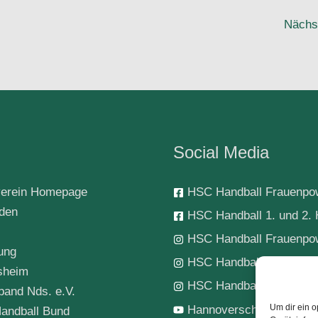
Nächs
Social Media
erein Homepage
HSC Handball Frauenpo
rden
HSC Handball 1. und 2. 
HSC Handball Frauenpo
ung
HSC Handball 1. Herren
sheim
HSC Handball-Jugend
band Nds. e.V.
Um dir ein o
Hannoverscher SC Hand
andball Bund