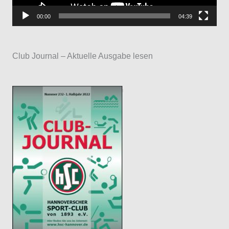
P
00:00
04:39
l
a
Club Journal – Aktuelle Ausgabe lesen
y
e
r