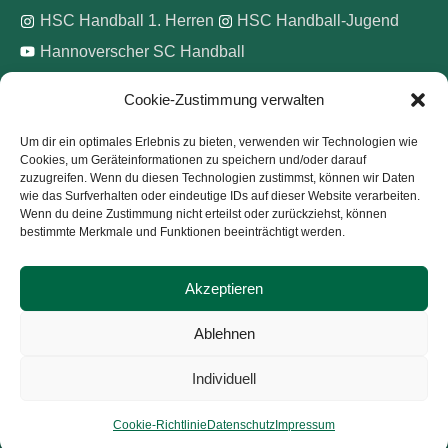
HSC Handball 1. Herren
HSC Handball-Jugend
Hannoverscher SC Handball
Cookie-Zustimmung verwalten
Wir unterstützen
Um dir ein optimales Erlebnis zu bieten, verwenden wir Technologien wie
Cookies, um Geräteinformationen zu speichern und/oder darauf
Pinke Zitronen e.V.
zuzugreifen. Wenn du diesen Technologien zustimmst, können wir Daten
wie das Surfverhalten oder eindeutige IDs auf dieser Website verarbeiten.
Wenn du deine Zustimmung nicht erteilst oder zurückziehst, können
bestimmte Merkmale und Funktionen beeinträchtigt werden.
Akzeptieren
Copyright © 2026
Hannoverscher Sport-Club von 1893
Ablehnen
e.V.
Individuell
Kontakt
Impressum
Datenschutz
Cookie-Richtlinie (EU)
Cookie-Richtlinie
Datenschutz
Impressum