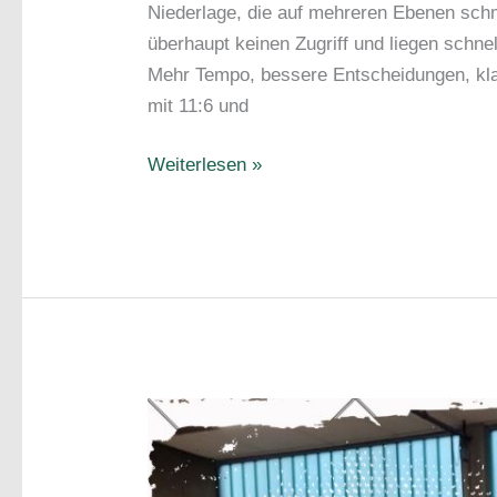
Niederlage, die auf mehreren Ebenen schme
überhaupt keinen Zugriff und liegen schnel
Mehr Tempo, bessere Entscheidungen, klar
mit 11:6 und
Erneut
Weiterlesen »
bitter
–
Niederlage
und
schwerer
Rückschlag
;
Spielbericht
1.