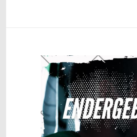
Punkte
;
Spielbericht
1.
Herren
–
TuS
Wettbergen
28:24
(13:12)