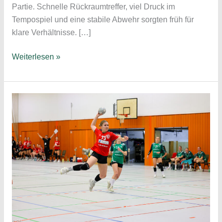
Partie. Schnelle Rückraumtreffer, viel Druck im
Tempospiel und eine stabile Abwehr sorgten früh für
klare Verhältnisse. […]
Sieg
Weiterlesen »
in
Wettbergen
;
Spielbericht
TuS
Wettbergen
–
1.
Herren
19:35