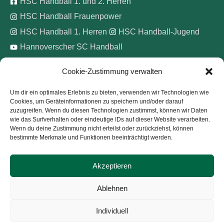
HSC Handball 1. und 2. Herren
HSC Handball Frauenpower
HSC Handball 1. Herren
HSC Handball-Jugend
Hannoverscher SC Handball
Cookie-Zustimmung verwalten
Wir unterstützen
Um dir ein optimales Erlebnis zu bieten, verwenden wir Technologien wie
Cookies, um Geräteinformationen zu speichern und/oder darauf
Pinke Zitronen e.V.
zuzugreifen. Wenn du diesen Technologien zustimmst, können wir Daten
wie das Surfverhalten oder eindeutige IDs auf dieser Website verarbeiten.
Wenn du deine Zustimmung nicht erteilst oder zurückziehst, können
bestimmte Merkmale und Funktionen beeinträchtigt werden.
Akzeptieren
Copyright © 2026
Hannoverscher Sport-Club von 1893
Ablehnen
e.V.
Individuell
Kontakt
Impressum
Datenschutz