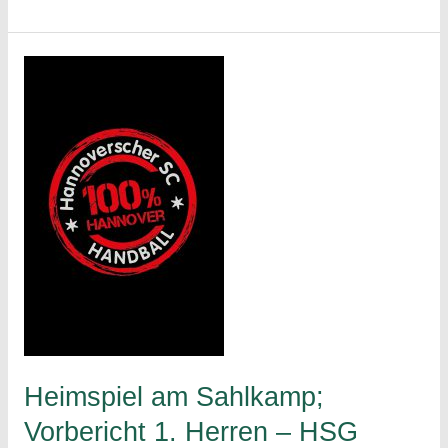
Heimniederlage;
Spielbericht
1.
Damen
–
SG
SV
F-
fehn./TuS
P-
fehn
24:26
(10:15)
Heimspiel am Sahlkamp;
Vorbericht 1. Herren – HSG