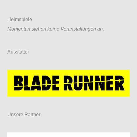
Herren
–
HSG
Heimspiele
Schaumburg
Momentan stehen keine Veranstaltungen an.
IV
Ausstatter
Unsere Partner