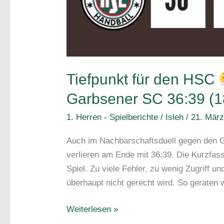
Tiefpunkt für den HSC
Garbsener SC 36:39 (1
1. Herren - Spielberichte
/
Isleh
/
21. Mär
Auch im Nachbarschaftsduell gegen den G
verlieren am Ende mit 36:39. Die Kurzfass
Spiel. Zu viele Fehler, zu wenig Zugriff u
überhaupt nicht gerecht wird. So geraten w
Tiefpunkt
Weiterlesen »
für