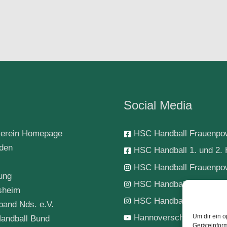
Social Media
erein Homepage
HSC Handball Frauenpo
rden
HSC Handball 1. und 2. 
HSC Handball Frauenpo
ung
HSC Handball 1. Herren
sheim
HSC Handball-Jugend
band Nds. e.V.
Hannoverscher SC Hand
Um dir ein o
andball Bund
Geräteinfor