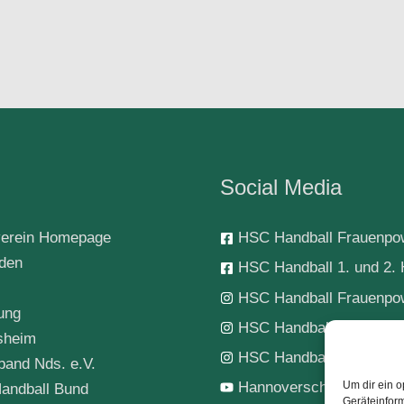
Social Media
erein Homepage
HSC Handball Frauenpo
rden
HSC Handball 1. und 2. 
HSC Handball Frauenpo
ung
HSC Handball 1. Herren
sheim
HSC Handball-Jugend
band Nds. e.V.
Hannoverscher SC Hand
Um dir ein o
andball Bund
Geräteinfor