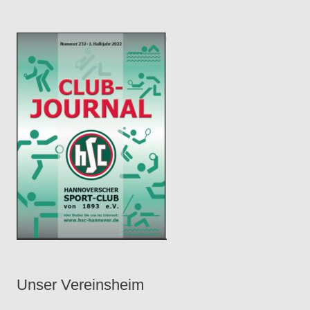
e
r
Unser Vereinsheim