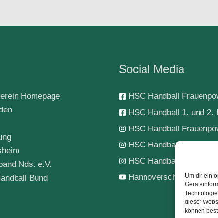
Social Media
erein Homepage
HSC Handball Frauenpo
rden
HSC Handball 1. und 2. 
HSC Handball Frauenpo
ung
HSC Handball 1. Herren
sheim
HSC Handball-Jugend
band Nds. e.V.
Hannoverscher SC Hand
Um dir ein o
andball Bund
Geräteinfor
Technologien
dieser Websi
können best