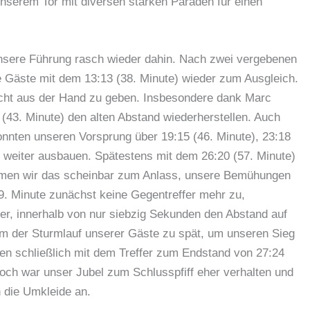
unserem Tor mit diversen starken Paraden für einen
nsere Führung rasch wieder dahin. Nach zwei vergebenen
 Gäste mit dem 13:13 (38. Minute) wieder zum Ausgleich.
icht aus der Hand zu geben. Insbesondere dank Marc
(43. Minute) den alten Abstand wiederherstellen. Auch
 konnten unseren Vorsprung über 19:15 (46. Minute), 23:18
r weiter ausbauen. Spätestens mit dem 26:20 (57. Minute)
ahmen wir das scheinbar zum Anlass, unsere Bemühungen
 59. Minute zunächst keine Gegentreffer mehr zu,
er, innerhalb von nur siebzig Sekunden den Abstand auf
am der Sturmlauf unserer Gäste zu spät, um unseren Sieg
ten schließlich mit dem Treffer zum Endstand von 27:24
ch war unser Jubel zum Schlusspfiff eher verhalten und
n die Umkleide an.