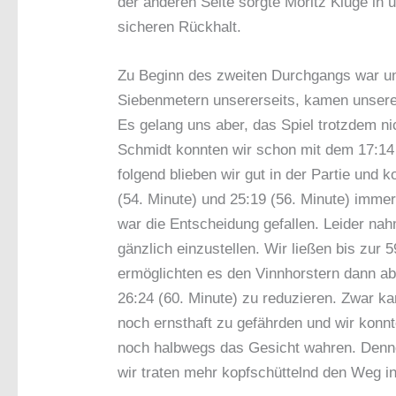
der anderen Seite sorgte Moritz Kluge in 
sicheren Rückhalt.
Zu Beginn des zweiten Durchgangs war u
Siebenmetern unsererseits, kamen unsere
Es gelang uns aber, das Spiel trotzdem n
Schmidt konnten wir schon mit dem 17:14 
folgend blieben wir gut in der Partie und
(54. Minute) und 25:19 (56. Minute) imme
war die Entscheidung gefallen. Leider n
gänzlich einzustellen. Wir ließen bis zur
ermöglichten es den Vinnhorstern dann ab
26:24 (60. Minute) zu reduzieren. Zwar k
noch ernsthaft zu gefährden und wir konn
noch halbwegs das Gesicht wahren. Denno
wir traten mehr kopfschüttelnd den Weg i