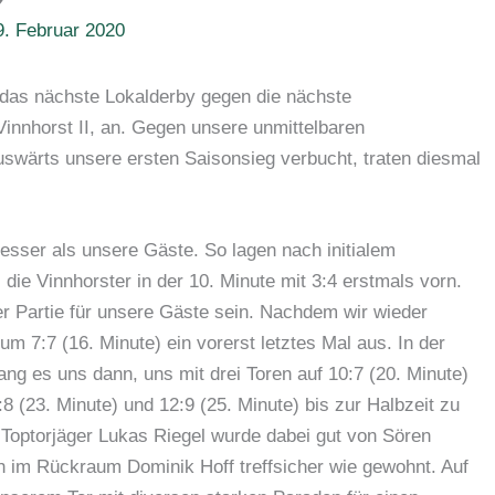
9. Februar 2020
s das nächste Lokalderby gegen die nächste
Vinnhorst II, an. Gegen unsere unmittelbaren
uswärts unsere ersten Saisonsieg verbucht, traten diesmal
besser als unsere Gäste. So lagen nach initialem
 die Vinnhorster in der 10. Minute mit 3:4 erstmals vorn.
er Partie für unsere Gäste sein. Nachdem wir wieder
zum 7:7 (16. Minute) ein vorerst letztes Mal aus. In der
ng es uns dann, uns mit drei Toren auf 10:7 (20. Minute)
 (23. Minute) und 12:9 (25. Minute) bis zur Halbzeit zu
 Toptorjäger Lukas Riegel wurde dabei gut von Sören
h im Rückraum Dominik Hoff treffsicher wie gewohnt. Auf