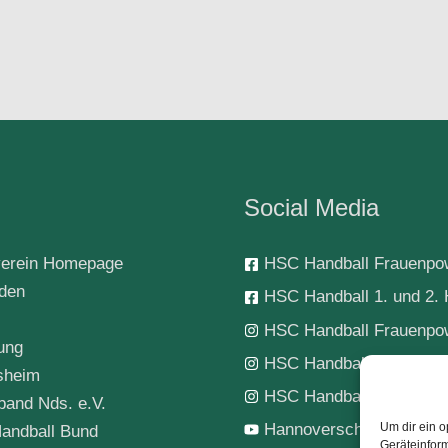
Social Media
erein Homepage
HSC Handball Frauenpo
rden
HSC Handball 1. und 2. 
HSC Handball Frauenpo
ung
HSC Handball 1. Herren
sheim
HSC Handball-Jugend
band Nds. e.V.
Hannoverscher SC Hand
Um dir ein o
andball Bund
Geräteinfor