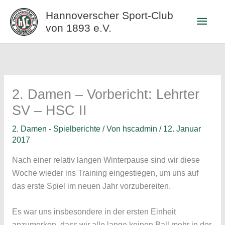
Zum
Hannoverscher Sport-Club
Haup
Inhalt
von 1893 e.V.
springen
2. Damen – Vorbericht: Lehrter
SV – HSC II
2. Damen - Spielberichte
/ Von
hscadmin
/
12. Januar
2017
Nach einer relativ langen Winterpause sind wir diese
Woche wieder ins Training eingestiegen, um uns auf
das erste Spiel im neuen Jahr vorzubereiten.
Es war uns insbesondere in der ersten Einheit
anzumerken, dass wir alle lange keinen Ball mehr in der