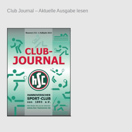
a
Club Journal – Aktuelle Ausgabe lesen
y
e
r