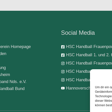
Social Media
erein Homepage
HSC Handball Frauenpo
rden
HSC Handball 1. und 2. 
HSC Handball Frauenpo
ung
HSC Handball 1. Herren
sheim
HSC Handball-Jugend
band Nds. e.V.
Um dir ein o
Hannoverscher SC Hand
andball Bund
Geräteinfor
Technologien
dieser Websi
können best