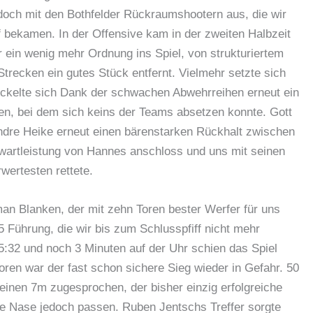
doch mit den Bothfelder Rückraumshootern aus, die wir
f bekamen. In der Offensive kam in der zweiten Halbzeit
 ein wenig mehr Ordnung ins Spiel, von strukturiertem
Strecken ein gutes Stück entfernt. Vielmehr setzte sich
wickelte sich Dank der schwachen Abwehrreihen erneut ein
en, bei dem sich keins der Teams absetzen konnte. Gott
 Andre Heike erneut einen bärenstarken Rückhalt zwischen
orwartleistung von Hannes anschloss und uns mit seinen
wertesten rettete.
man Blanken, der mit zehn Toren bester Werfer für uns
5 Führung, die wir bis zum Schlusspfiff nicht mehr
:32 und noch 3 Minuten auf der Uhr schien das Spiel
ren war der fast schon sichere Sieg wieder in Gefahr. 50
inen 7m zugesprochen, der bisher einzig erfolgreiche
e Nase jedoch passen. Ruben Jentschs Treffer sorgte