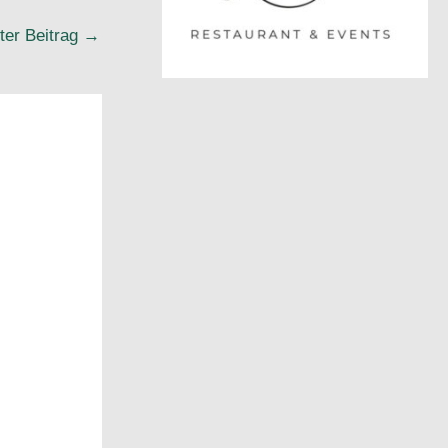
ter Beitrag
→