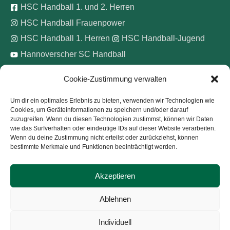
HSC Handball 1. und 2. Herren
HSC Handball Frauenpower
HSC Handball 1. Herren
HSC Handball-Jugend
Hannoverscher SC Handball
Cookie-Zustimmung verwalten
Wir unterstützen
Um dir ein optimales Erlebnis zu bieten, verwenden wir Technologien wie
Cookies, um Geräteinformationen zu speichern und/oder darauf
Pinke Zitronen e.V.
zuzugreifen. Wenn du diesen Technologien zustimmst, können wir Daten
wie das Surfverhalten oder eindeutige IDs auf dieser Website verarbeiten.
Wenn du deine Zustimmung nicht erteilst oder zurückziehst, können
bestimmte Merkmale und Funktionen beeinträchtigt werden.
Akzeptieren
Copyright © 2026
Hannoverscher Sport-Club von 1893
Ablehnen
e.V.
Individuell
Kontakt
Impressum
Datenschutz