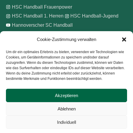
HSC Handball Frauenpower
HSC Handball 1. Herren
HSC Handball-Jugend
Hannoverscher SC Handball
Cookie-Zustimmung verwalten
Wir unterstützen
Um dir ein optimales Erlebnis zu bieten, verwenden wir Technologien wie
Cookies, um Geräteinformationen zu speichern und/oder darauf
Pinke Zitronen e.V.
zuzugreifen. Wenn du diesen Technologien zustimmst, können wir Daten
wie das Surfverhalten oder eindeutige IDs auf dieser Website verarbeiten.
Wenn du deine Zustimmung nicht erteilst oder zurückziehst, können
bestimmte Merkmale und Funktionen beeinträchtigt werden.
Akzeptieren
Copyright © 2026
Hannoverscher Sport-Club von 1893
Ablehnen
e.V.
Individuell
Kontakt
Impressum
Datenschutz
Cookie-Richtlinie (EU)