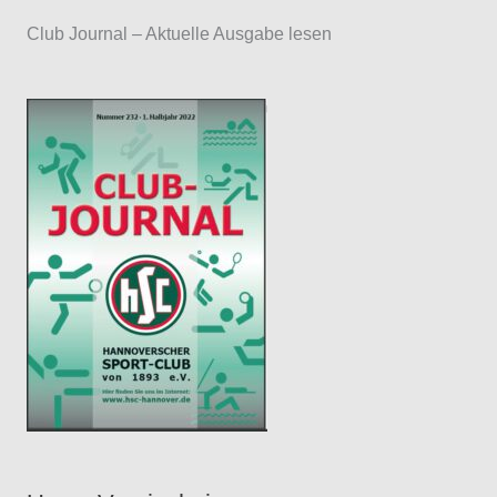
a
Club Journal – Aktuelle Ausgabe lesen
y
e
r