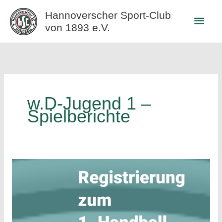
Zum
Hannoverscher Sport-Club
Haup
Inhalt
von 1893 e.V.
springen
w.D-Jugend 1 –
Spielberichte