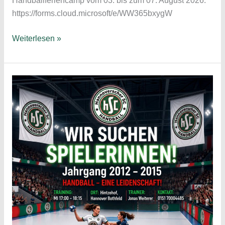
Handballferiencamp vom 03. bis zum 07. August 2026:
https://forms.cloud.microsoft/e/WW365bxygW
Sommerferienzeit
Weiterlesen »
ist
Handballcampzeit