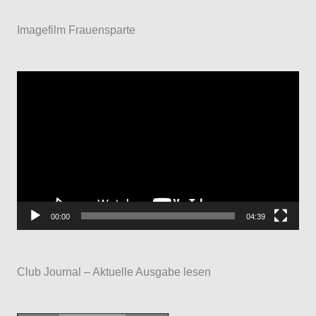
Imagefilm Frauensparte
V
i
d
e
o
-
P
00:00
04:39
l
a
Club Journal – Aktuelle Ausgabe lesen
y
e