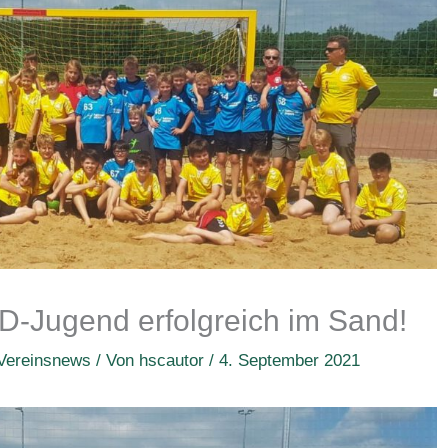
D-Jugend erfolgreich im Sand!
Vereinsnews
/ Von
hscautor
/
4. September 2021