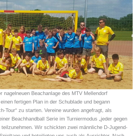
der nagelneuen Beachanlage des MTV Mellendorf
 einen fertigen Plan in der Schublade und begann
-Tour“ zu starten. Vereine wurden angefragt, als
 einer Beachhandball Serie im Turniermodus „jeder gegen
ag teilzunehmen. Wir schickten zwei männliche D-Jugend-
pieltage und beteiligten uns auch als Ausrichter. Nach