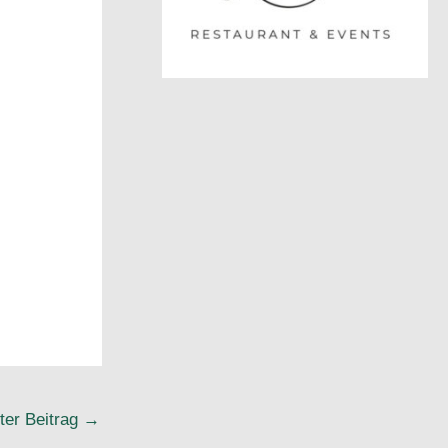
ter Beitrag
→