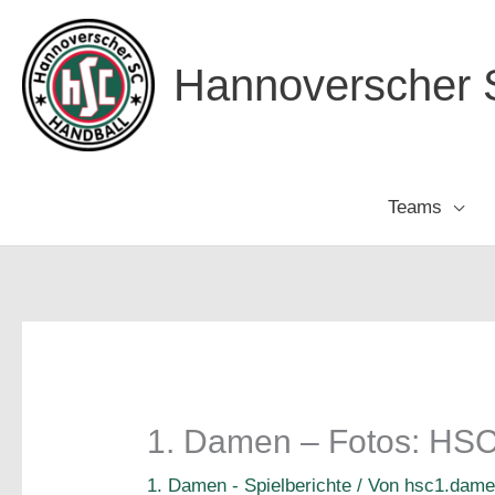
Zum
Inhalt
Hannoverscher S
springen
Teams
1. Damen – Fotos: HSC 
1. Damen - Spielberichte
/ Von
hsc1.dam