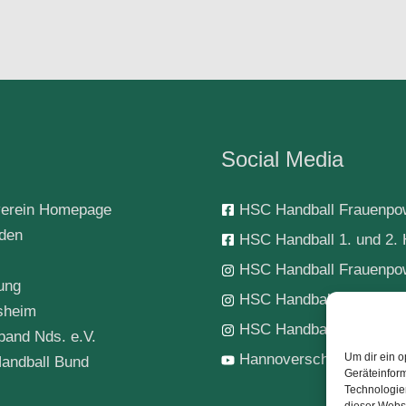
Social Media
erein Homepage
HSC Handball Frauenpo
rden
HSC Handball 1. und 2. 
HSC Handball Frauenpo
ung
HSC Handball 1. Herren
sheim
HSC Handball-Jugend
band Nds. e.V.
Um dir ein o
Hannoverscher SC Hand
andball Bund
Geräteinfor
Technologien