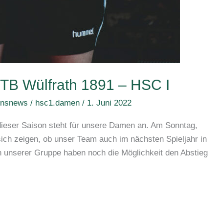
 TB Wülfrath 1891 – HSC I
insnews
/
hsc1.damen
/
1. Juni 2022
 dieser Saison steht für unsere Damen an. Am Sonntag,
 sich zeigen, ob unser Team auch im nächsten Spieljahr in
in unserer Gruppe haben noch die Möglichkeit den Abstieg