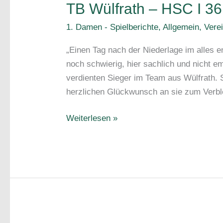
TB Wülfrath – HSC I 36
1. Damen - Spielberichte
,
Allgemein
,
Vere
„Einen Tag nach der Niederlage im alles 
noch schwierig, hier sachlich und nicht em
verdienten Sieger im Team aus Wülfrath.
herzlichen Glückwunsch an sie zum Verblei
1.
Weiterlesen »
Damen
–
Rückblick
unseres
Trainers
&
Spielbericht: