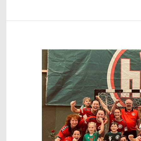
–
Vorbericht:
TB
Wülfrath
1891
–
HSC
I