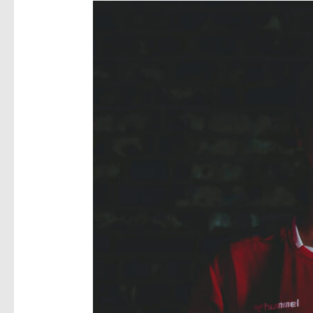
TB
Wülfrath
–
HSC
I
36:28
(16:13)