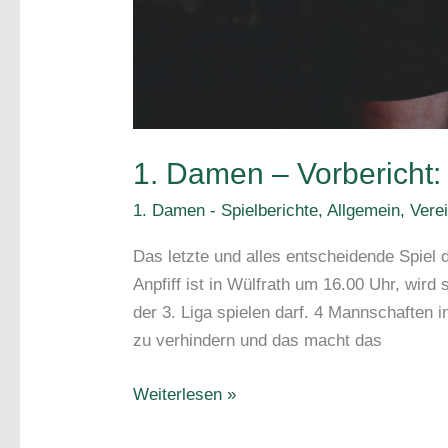
1. Damen – Vorbericht:
1. Damen - Spielberichte
,
Allgemein
,
Vere
Das letzte und alles entscheidende Spiel
Anpfiff ist in Wülfrath um 16.00 Uhr, wird
der 3. Liga spielen darf. 4 Mannschaften 
zu verhindern und das macht das
1.
Weiterlesen »
Damen