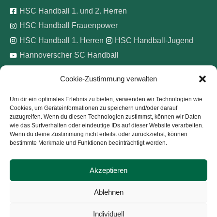
HSC Handball 1. und 2. Herren
HSC Handball Frauenpower
HSC Handball 1. Herren
HSC Handball-Jugend
Hannoverscher SC Handball
Cookie-Zustimmung verwalten
Wir unterstützen
Um dir ein optimales Erlebnis zu bieten, verwenden wir Technologien wie
Cookies, um Geräteinformationen zu speichern und/oder darauf
Pinke Zitronen e.V.
zuzugreifen. Wenn du diesen Technologien zustimmst, können wir Daten
wie das Surfverhalten oder eindeutige IDs auf dieser Website verarbeiten.
Wenn du deine Zustimmung nicht erteilst oder zurückziehst, können
bestimmte Merkmale und Funktionen beeinträchtigt werden.
Akzeptieren
Copyright © 2026
Hannoverscher Sport-Club von 1893
Ablehnen
e.V.
Individuell
Kontakt
Impressum
Datenschutz