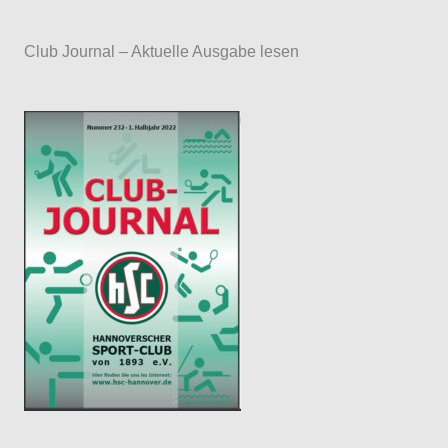
a
Club Journal – Aktuelle Ausgabe lesen
y
e
r