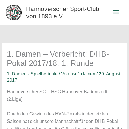
Zum
Hannoverscher Sport-Club
Haup
Inhalt
von 1893 e.V.
springen
1. Damen – Vorbericht: DHB-
Pokal 2017/18, 1. Runde
1. Damen - Spielberichte
/ Von
hsc1.damen
/
29. August
2017
Hannoverscher SC – HSG Hannover-Badenstedt
(2.Liga)
Durch den Gewinn des HVN-Pokals in der letzten
Saison hat sich unsere Mannschaft für den DHB-Pokal
qualifiziert und, wie es die Glücksfee so wollte, wurde ihr