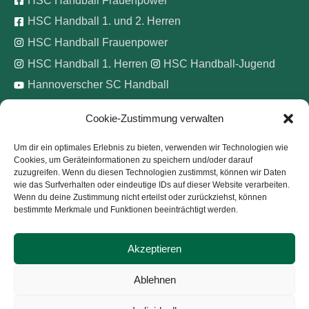
HSC Handball Frauenpower
HSC Handball 1. und 2. Herren
HSC Handball Frauenpower
HSC Handball 1. Herren
HSC Handball-Jugend
Hannoverscher SC Handball
Cookie-Zustimmung verwalten
Wir unterstützen
Um dir ein optimales Erlebnis zu bieten, verwenden wir Technologien wie
Cookies, um Geräteinformationen zu speichern und/oder darauf
Pinke Zitronen e.V.
zuzugreifen. Wenn du diesen Technologien zustimmst, können wir Daten
wie das Surfverhalten oder eindeutige IDs auf dieser Website verarbeiten.
Wenn du deine Zustimmung nicht erteilst oder zurückziehst, können
bestimmte Merkmale und Funktionen beeinträchtigt werden.
Akzeptieren
Copyright © 2026
Hannoverscher Sport-Club von 1893
Ablehnen
e.V.