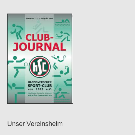
e
r
Unser Vereinsheim