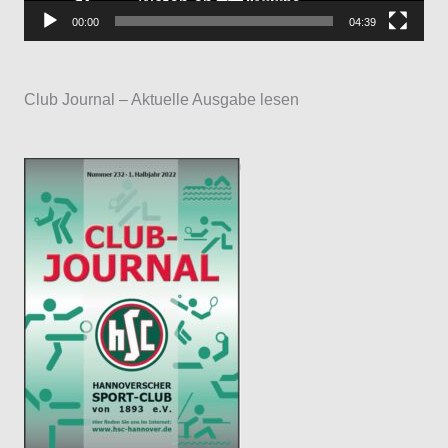
P
00:00
04:39
l
a
Club Journal – Aktuelle Ausgabe lesen
y
e
r