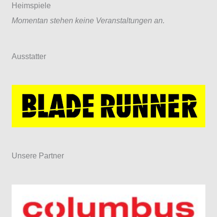
Heimspiele
Momentan stehen keine Veranstaltungen an.
Ausstatter
Unsere Partner