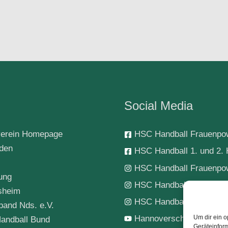
Social Media
erein Homepage
HSC Handball Frauenpo
rden
HSC Handball 1. und 2. 
HSC Handball Frauenpo
ung
HSC Handball 1. Herren
sheim
HSC Handball-Jugend
band Nds. e.V.
Hannoverscher SC Hand
Um dir ein o
andball Bund
Geräteinfor