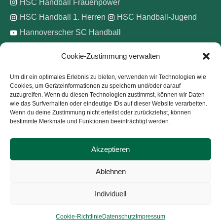
HSC Handball Frauenpower
HSC Handball 1. Herren
HSC Handball-Jugend
Hannoverscher SC Handball
Cookie-Zustimmung verwalten
Wir unterstützen
Um dir ein optimales Erlebnis zu bieten, verwenden wir Technologien wie
Cookies, um Geräteinformationen zu speichern und/oder darauf
Pinke Zitronen e.V.
zuzugreifen. Wenn du diesen Technologien zustimmst, können wir Daten
wie das Surfverhalten oder eindeutige IDs auf dieser Website verarbeiten.
Wenn du deine Zustimmung nicht erteilst oder zurückziehst, können
bestimmte Merkmale und Funktionen beeinträchtigt werden.
Akzeptieren
Copyright © 2026
Hannoverscher Sport-Club von 1893
Ablehnen
e.V.
Individuell
Kontakt
Impressum
Datenschutz
Cookie-Richtlinie (EU)
Cookie-Richtlinie
Datenschutz
Impressum