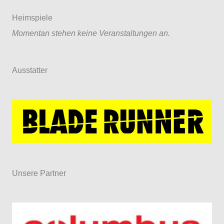
Heimspiele
Momentan stehen keine Veranstaltungen an.
Ausstatter
Unsere Partner