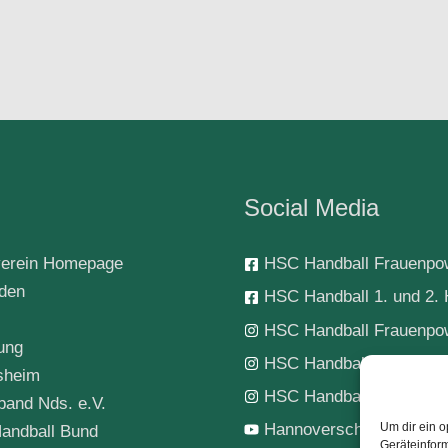
Social Media
erein Homepage
HSC Handball Frauenpo
rden
HSC Handball 1. und 2. 
HSC Handball Frauenpo
ung
HSC Handball 1. Herren
sheim
HSC Handball-Jugend
band Nds. e.V.
Hannoverscher SC Hand
Um dir ein o
andball Bund
Geräteinfor