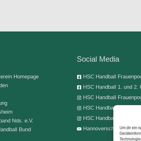
Social Media
erein Homepage
HSC Handball Frauenpo
rden
HSC Handball 1. und 2. 
HSC Handball Frauenpo
ung
HSC Handball 1. Herren
sheim
HSC Handball-Jugend
band Nds. e.V.
Um dir ein o
Hannoverscher SC Hand
andball Bund
Geräteinfor
Technologien