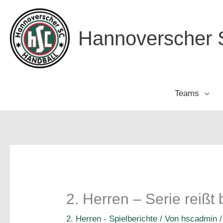
Zum
Inhalt
Hannoverscher S
springen
Teams
2. Herren – Serie reißt 
2. Herren - Spielberichte
/ Von
hscadmin