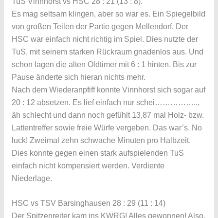
TuS Vinnhorst vs HSC 28 : 21 (13 : 8).
Es mag seltsam klingen, aber so war es. Ein Spiegelbild
von großen Teilen der Partie gegen Mellendorf. Der
HSC war einfach nicht richtig im Spiel. Dies nutzte der
TuS, mit seinem starken Rückraum gnadenlos aus. Und
schon lagen die alten Oldtimer mit 6 : 1 hinten. Bis zur
Pause änderte sich hieran nichts mehr.
Nach dem Wiederanpfiff konnte Vinnhorst sich sogar auf
20 : 12 absetzen. Es lief einfach nur schei……………..,
äh schlecht und dann noch gefühlt 13,87 mal Holz- bzw.
Lattentreffer sowie freie Würfe vergeben. Das war’s. No
luck! Zweimal zehn schwache Minuten pro Halbzeit.
Dies konnte gegen einen stark aufspielenden TuS
einfach nicht kompensiert werden. Verdiente
Niederlage.
HSC vs TSV Barsinghausen 28 : 29 (11 : 14)
Der Spitzenreiter kam ins KWRG! Alles gewonnen! Also,