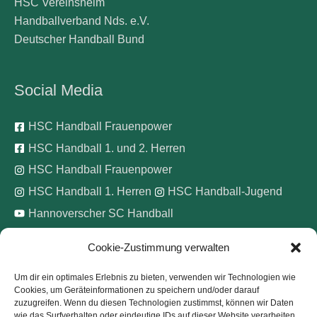
HSC Vereinsheim
Handballverband Nds. e.V.
Deutscher Handball Bund
Social Media
HSC Handball Frauenpower
HSC Handball 1. und 2. Herren
HSC Handball Frauenpower
HSC Handball 1. Herren
HSC Handball-Jugend
Hannoverscher SC Handball
Cookie-Zustimmung verwalten
Wir unterstützen
Um dir ein optimales Erlebnis zu bieten, verwenden wir Technologien wie
Cookies, um Geräteinformationen zu speichern und/oder darauf
Pinke Zitronen e.V.
zuzugreifen. Wenn du diesen Technologien zustimmst, können wir Daten
wie das Surfverhalten oder eindeutige IDs auf dieser Website verarbeiten.