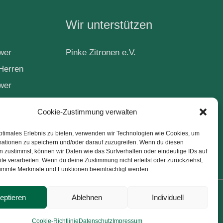
Wir unterstützen
wer
Pinke Zitronen e.V.
Herren
wer
Cookie-Zustimmung verwalten
ptimales Erlebnis zu bieten, verwenden wir Technologien wie Cookies, um
ball
mationen zu speichern und/oder darauf zuzugreifen. Wenn du diesen
 zustimmst, können wir Daten wie das Surfverhalten oder eindeutige IDs auf
te verarbeiten. Wenn du deine Zustimmung nicht erteilst oder zurückziehst,
immte Merkmale und Funktionen beeinträchtigt werden.
eptieren
Ablehnen
Individuell
akt
Impressum
Datenschutz
Cookie-Richtlinie (EU)
Cookie-Richtlinie
Datenschutz
Impressum