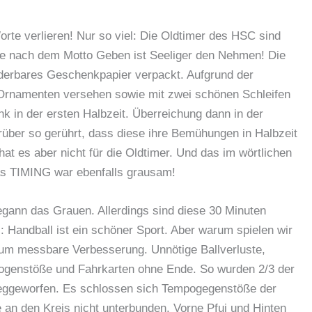
orte verlieren! Nur so viel: Die Oldtimer des HSC sind
alle nach dem Motto Geben ist Seeliger den Nehmen! Die
nderbares Geschenkpapier verpackt. Aufgrund der
 Ornamenten versehen sowie mit zwei schönen Schleifen
 in der ersten Halbzeit. Überreichung dann in der
rüber so gerührt, dass diese ihre Bemühungen in Halbzeit
at es aber nicht für die Oldtimer. Und das im wörtlichen
as TIMING war ebenfalls grausam!
begann das Grauen. Allerdings sind diese 30 Minuten
.: Handball ist ein schöner Sport. Aber warum spielen wir
aum messbare Verbesserung. Unnötige Ballverluste,
ogenstöße und Fahrkarten ohne Ende. So wurden 2/3 der
weggeworfen. Es schlossen sich Tempogegenstöße der
 an den Kreis nicht unterbunden. Vorne Pfui und Hinten