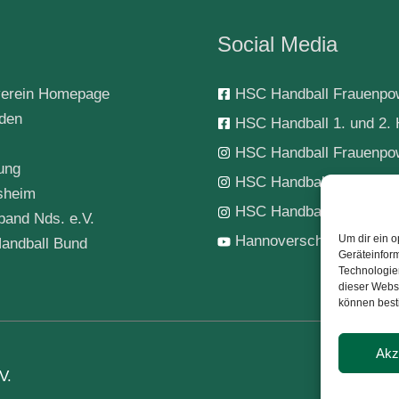
Social Media
erein Homepage
HSC Handball Frauenpo
rden
HSC Handball 1. und 2. 
HSC Handball Frauenpo
ung
HSC Handball 1. Herren
sheim
HSC Handball-Jugend
band Nds. e.V.
Um dir ein o
Hannoverscher SC Hand
andball Bund
Geräteinfor
Technologien
dieser Websi
können best
Akz
V.
Kont