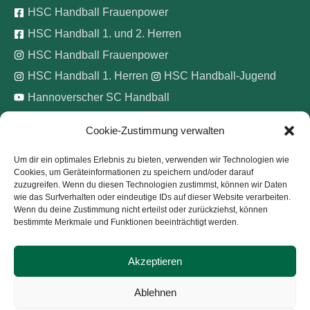
HSC Handball Frauenpower
HSC Handball 1. und 2. Herren
HSC Handball Frauenpower
HSC Handball 1. Herren
HSC Handball-Jugend
Hannoverscher SC Handball
Cookie-Zustimmung verwalten
Wir unterstützen
Um dir ein optimales Erlebnis zu bieten, verwenden wir Technologien wie
Cookies, um Geräteinformationen zu speichern und/oder darauf
Pinke Zitronen e.V.
zuzugreifen. Wenn du diesen Technologien zustimmst, können wir Daten
wie das Surfverhalten oder eindeutige IDs auf dieser Website verarbeiten.
Wenn du deine Zustimmung nicht erteilst oder zurückziehst, können
bestimmte Merkmale und Funktionen beeinträchtigt werden.
Akzeptieren
Copyright © 2026
Hannoverscher Sport-Club von 1893
Ablehnen
e.V.