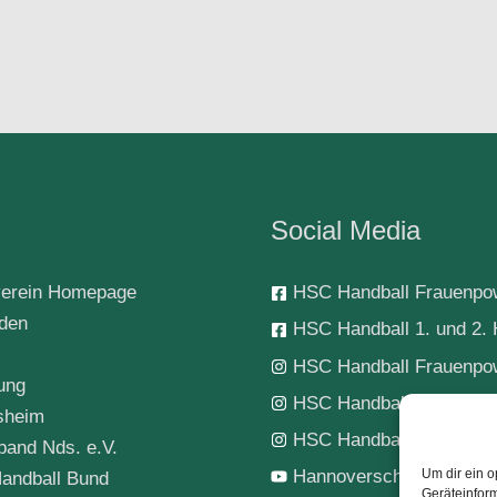
Social Media
erein Homepage
HSC Handball Frauenpo
rden
HSC Handball 1. und 2. 
HSC Handball Frauenpo
ung
HSC Handball 1. Herren
sheim
HSC Handball-Jugend
band Nds. e.V.
Hannoverscher SC Hand
Um dir ein o
andball Bund
Geräteinfor