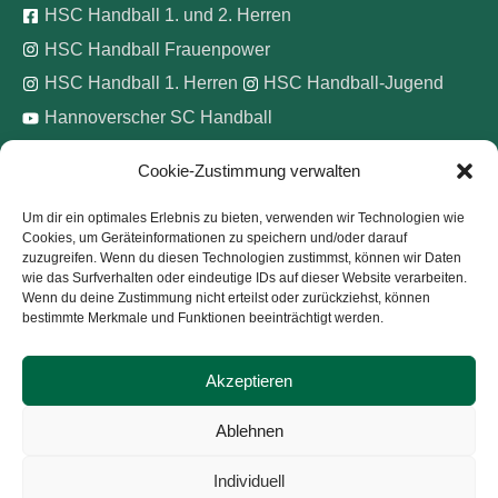
HSC Handball 1. und 2. Herren
HSC Handball Frauenpower
HSC Handball 1. Herren
HSC Handball-Jugend
Hannoverscher SC Handball
Cookie-Zustimmung verwalten
Wir unterstützen
Um dir ein optimales Erlebnis zu bieten, verwenden wir Technologien wie
Cookies, um Geräteinformationen zu speichern und/oder darauf
Pinke Zitronen e.V.
zuzugreifen. Wenn du diesen Technologien zustimmst, können wir Daten
wie das Surfverhalten oder eindeutige IDs auf dieser Website verarbeiten.
Wenn du deine Zustimmung nicht erteilst oder zurückziehst, können
bestimmte Merkmale und Funktionen beeinträchtigt werden.
Akzeptieren
Copyright © 2026
Hannoverscher Sport-Club von 1893
Ablehnen
e.V.
Individuell
Kontakt
Impressum
Datenschutz