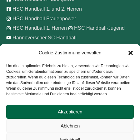
HSC Handball 1. und 2. Herren
HSC Handball Frauenpower
HSC Handball 1. Herren
HSC Handball-Jugend
Hannoverscher SC Handball
Cookie-Zustimmung verwalten
Wir unterstützen
Um dir ein optimales Erlebnis zu bieten, verwenden wir Technologien wie
Cookies, um Geräteinformationen zu speichern und/oder darauf
Pinke Zitronen e.V.
zuzugreifen. Wenn du diesen Technologien zustimmst, können wir Daten
wie das Surfverhalten oder eindeutige IDs auf dieser Website verarbeiten.
Wenn du deine Zustimmung nicht erteilst oder zurückziehst, können
bestimmte Merkmale und Funktionen beeinträchtigt werden.
Akzeptieren
Copyright © 2026
Hannoverscher Sport-Club von 1893
Ablehnen
e.V.
Individuell