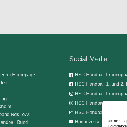
Social Media
erein Homepage
HSC Handball Frauenpo
rden
HSC Handball 1. und 2. 
HSC Handball Frauenpo
ung
HSC Handball 1. Herren
sheim
HSC Handball-Jugend
band Nds. e.V.
Hannoverscher SC Hand
Um dir ein o
andball Bund
Geräteinfor