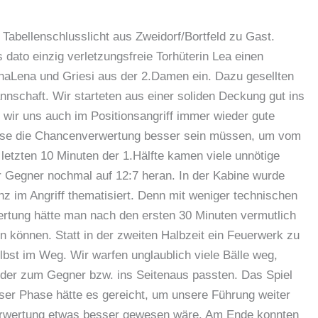
 Tabellenschlusslicht aus Zweidorf/Bortfeld zu Gast.
dato einzig verletzungsfreie Torhüterin Lea einen
a­Lena und Griesi aus der 2.Damen ein. Dazu gesellten
nschaft. Wir starteten aus einer soliden Deckung gut ins
n wir uns auch im Positionsangriff immer wieder gute
Phase die Chancenverwertung besser sein müssen, um vom
 letzten 10 Minuten der 1.Hälfte kamen viele unnötige
r Gegner nochmal auf 12:7 heran. In der Kabine wurde
z im Angriff thematisiert. Denn mit weniger technischen
rtung hätte man nach den ersten 30 Minuten vermutlich
en können. Statt in der zweiten Halbzeit ein Feuerwerk zu
bst im Weg. Wir warfen unglaublich viele Bälle weg,
 oder zum Gegner bzw. ins Seitenaus passten. Das Spiel
ser Phase hätte es gereicht, um unsere Führung weiter
rwertung etwas besser gewesen wäre. Am Ende konnten