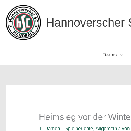
Zum
Inhalt
Hannoverscher S
springen
Teams
Heimsieg vor der Wint
1. Damen - Spielberichte
,
Allgemein
/ Vo