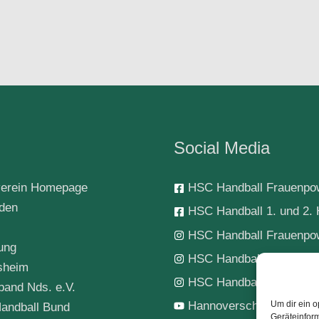
Social Media
erein Homepage
HSC Handball Frauenpo
rden
HSC Handball 1. und 2. 
HSC Handball Frauenpo
ung
HSC Handball 1. Herren
sheim
HSC Handball-Jugend
band Nds. e.V.
Hannoverscher SC Hand
Um dir ein o
andball Bund
Geräteinfor