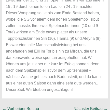
zwischen der 35. und 39. Spielminute, als wir aus einem
19 : 19 durch einen tollen Lauf ein 24 : 19 machten.
Dieser Vorsprung sollte bis zum Ende Bestand haben,
wobei die SG vor allem dem hohen Spieltempo Tribut
zollen musste. Ihre zwei Spielmacherinnen (10 und 9
Tore) wirkten am Ende etwas platter als unsere
Topptorschützinnen Siri (10), Hanna (9) und Aleyna (9).
Es war eine tolle Mannschaftsleistung bei uns,
angefangen bei Elli im Tor bis hin zu Mircan, die uns
dankenswerterweise spontan ausgeholfen hat. Wir
können uns jetzt aber nur kurz im Erfolg sonnen, denn
nach dem Spitzenspiel ist vor dem Spitzenspiel –
nächste Woche geht es nach Badenstedt, und da kann
aus einer guten Saison dann eine sehr gute werden…
Unser Ziel: Wir bleiben ungeschlagen!
←
Vorheriger Beitrag
Nächster Beitrag
→