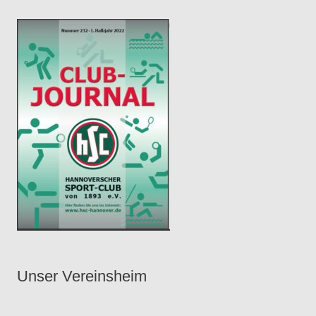
e
r
Unser Vereinsheim